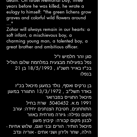
death. On Israel Memorial Day, three
years before he was killed, he wrote a
eulogy to himself: "the green lichens grow
graves and colorful wild flowers around
..."
Zohar will always remain in our hearts: a
soft infant, a mischievous boy, a
charming young man, a talented boy, a
great brother and ambitious officer.
סגן זהר חלמיש ז"ל
נפל בפעילות מבצעית במלחמת שלום הגליל
בכ"ז באייר תשנ"ג , 18/5/1993 בן 21
בנפלו
בן נרקיס ואסף, נולד במעגן מיכאל בכ"ז
באדר תשל"ב , 13/3/1972 התגורר במעגן
מיכאל התגייס בפברואר
שרת בחיל
5040452
1991 מ.א.
התותחנים, חטיבת הצנחנים יחידה: עורב
מקום נפילה: גיזרה מזרחית באזור
לבנון מקום קבורה: קיבוץ מעגן
מיכאל הותיר: הורים ובני זוגם, שלוש אחיות -
הילה, שחר ולירון ושני אחים - אוריה ונדב