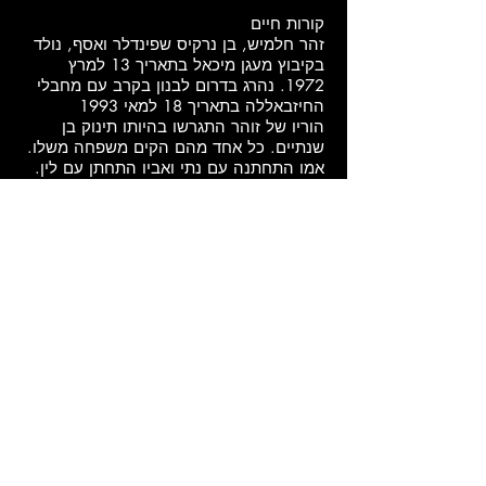
קורות חיים
זהר חלמיש, בן נרקיס שפינדלר ואסף, נולד
בקיבוץ מעגן מיכאל בתאריך 13 למרץ
1972. נהרג בדרום לבנון בקרב עם מחבלי
החיזבאללה בתאריך 18 למאי 1993
הוריו של זוהר התגרשו בהיותו תינוק בן
שנתיים. כל אחד מהם הקים משפחה משלו.
אמו התחתנה עם נתי ואביו התחתן עם לין.
זהר שמר על קשר הדוק עם שתי המשפחות
כאשר סיים את לימודיו במעגן מיכאל התגייס
זהר לחיל האויר. לאחר שנה בקורס טיס עבר
לתותחנים וסיים קורס קצינים. זהר הצטרף,
בתור קש"א, לכוח צנחנים מובחר שמשימתו
היתה לפעול כנגד בסיס קדמי של החיזבללה
באזור אלואיזה שבגיזרה המזרחית של דרום
לבנון. הכוח ביצע תנועת לילה ארוכה באזור
קשה וסבוך והתמקם במקום שנקבע. עם אור
ראשון זיהו החיילים שני מחבלים השומרים
בעמדות ושמעו קולות של מחבלים הנעים
לעברם. לפתע נפתחה אש מטווח קרוב.
הכוח ירה על השומרים ופגע באחד מהם וכן
ירו החיילים לכיוון ממנו נפתחה האש.